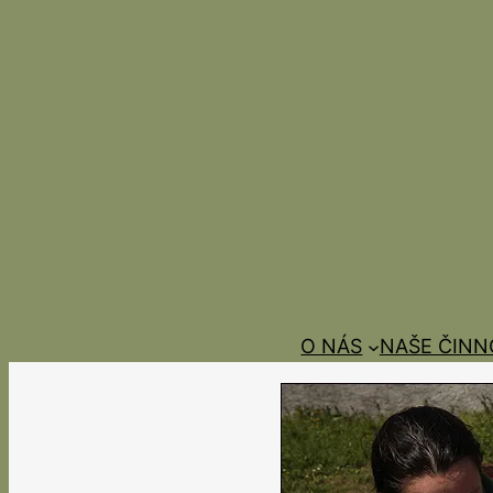
Přeskočit
na
obsah
O NÁS
NAŠE ČINN