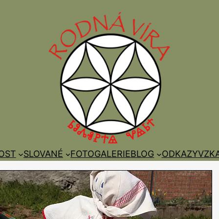
OST
SLOVANÉ
FOTOGALERIE
BLOG
ODKAZY
VZK