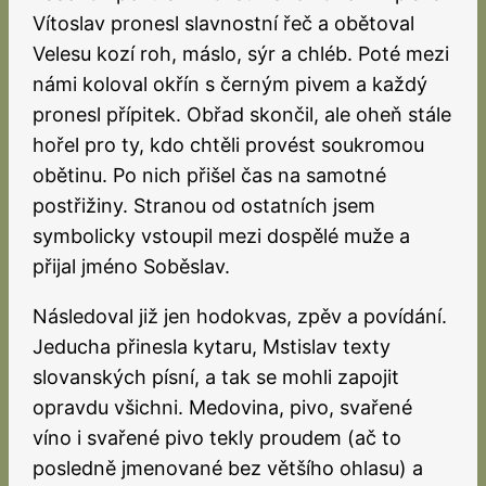
Vítoslav pronesl slavnostní řeč a obětoval
Velesu kozí roh, máslo, sýr a chléb. Poté mezi
námi koloval okřín s černým pivem a každý
pronesl přípitek. Obřad skončil, ale oheň stále
hořel pro ty, kdo chtěli provést soukromou
obětinu. Po nich přišel čas na samotné
postřižiny. Stranou od ostatních jsem
symbolicky vstoupil mezi dospělé muže a
přijal jméno Soběslav.
Následoval již jen hodokvas, zpěv a povídání.
Jeducha přinesla kytaru, Mstislav texty
slovanských písní, a tak se mohli zapojit
opravdu všichni. Medovina, pivo, svařené
víno i svařené pivo tekly proudem (ač to
posledně jmenované bez většího ohlasu) a