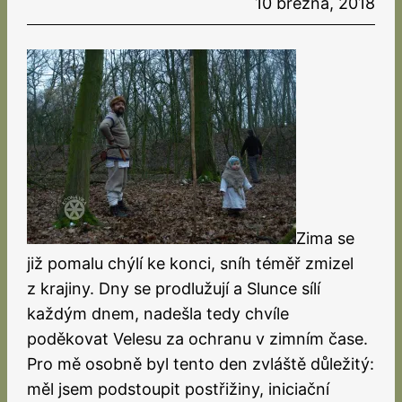
10 března, 2018
Zima se
již pomalu chýlí ke konci, sníh téměř zmizel
z krajiny. Dny se prodlužují a Slunce sílí
každým dnem, nadešla tedy chvíle
poděkovat Velesu za ochranu v zimním čase.
Pro mě osobně byl tento den zvláště důležitý:
měl jsem podstoupit postřižiny, iniciační