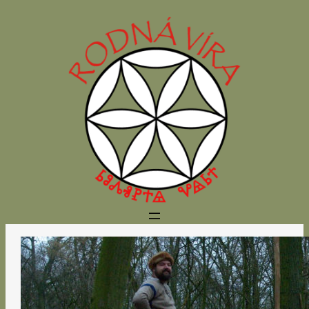
Přeskočit
na
obsah