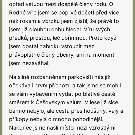
obřad vstupu mezi dospělé členy rodu. O
Rodné víře jsem se poprvé dočetl před více
než rokem a vbrzku jsem zjistil, že právě to
jsem již dlouhou dobu hledal. Víru svých
předků, prostou, leč upřímnou. Proto když
jsem dostal nabídku vstoupit mezi
právoplatné členy občiny, ani na moment
jsem nezaváhal.
Na silně rozbahněném parkovišti nás již
očekávali první příchozí, a tak jsme se mohli
se vším vybavením vydat po blátivé cestě
směrem k Češovským valům. V lese již sice
bahno nebylo, ale cesta přes houštiny, valy a
příkopy nebyla o mnoho pohodlnější.
Nakonec jsme našli místo mezi vzrostlými