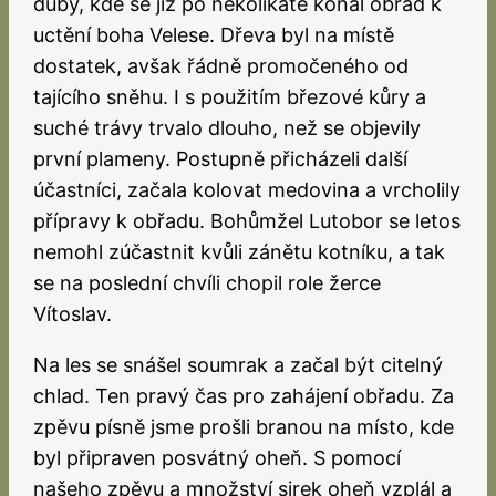
duby, kde se již po několikáté konal obřad k
uctění boha Velese. Dřeva byl na místě
dostatek, avšak řádně promočeného od
tajícího sněhu. I s použitím březové kůry a
suché trávy trvalo dlouho, než se objevily
první plameny. Postupně přicházeli další
účastníci, začala kolovat medovina a vrcholily
přípravy k obřadu. Bohůmžel Lutobor se letos
nemohl zúčastnit kvůli zánětu kotníku, a tak
se na poslední chvíli chopil role žerce
Vítoslav.
Na les se snášel soumrak a začal být citelný
chlad. Ten pravý čas pro zahájení obřadu. Za
zpěvu písně jsme prošli branou na místo, kde
byl připraven posvátný oheň. S pomocí
našeho zpěvu a množství sirek oheň vzplál a