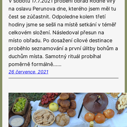
V sobotu 17.7.2021 proběhl obřad Rodné víry
na oslavu Perunova dne, kterého jsem měl tu
čest se zúčastnit. Odpoledne kolem třetí
hodiny jsme se sešli na místě setkání v téměř
celkovém složení. Následoval přesun na
místo obřadu. Po dosažení cílové destinace
proběhlo seznamování a první úlitby bohům a
duchům místa. Samotný rituál probíhal
poměrně formálně……
26 července, 2021