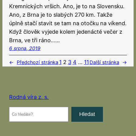
Kremnických vršich. Ano, je to na Slovensku.
Ano, z Brna je to slabých 270 km. Takže
úplně stačí stavit se tam na otočku na víkend.
Když člověk vyjede kolem jedenácté večer z
Brna, ve tři ráno……
6 srpna, 2019
1
2
3
4
…
11
←
Předchozí stránka
Další stránka
→
Rodná víra z. s.
Hledat
Hledat