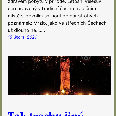
zdravém pobytu v přírodě. Letošní Velesův
den oslavený v tradiční čas na tradičním
místě si dovolím shrnout do pár strohých
poznámek: Mrzlo, jako ve středních Čechách
už dlouho ne.……
16 února, 2021
Tak trochu jiný