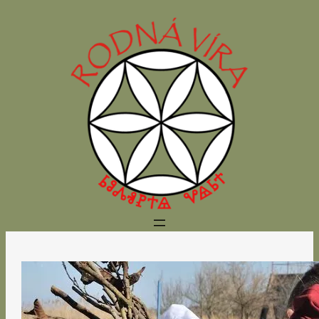
Přeskočit
na
obsah