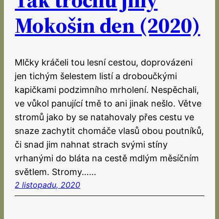
Mokošin den (2020)
Mlčky kráčeli tou lesní cestou, doprovázeni
jen tichým šelestem listí a droboučkými
kapičkami podzimního mrholení. Nespěchali,
ve vůkol panující tmě to ani jinak nešlo. Větve
stromů jako by se natahovaly přes cestu ve
snaze zachytit chomáče vlasů obou poutníků,
či snad jim nahnat strach svými stíny
vrhanými do bláta na cestě mdlým měsíčním
světlem. Stromy……
2 listopadu, 2020