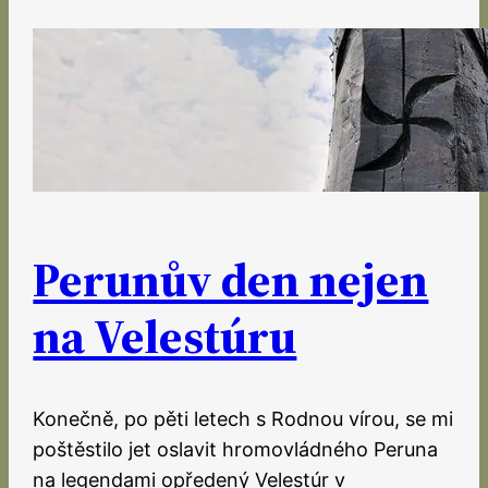
Perunův den nejen
na Velestúru
Konečně, po pěti letech s Rodnou vírou, se mi
poštěstilo jet oslavit hromovládného Peruna
na legendami opředený Velestúr v