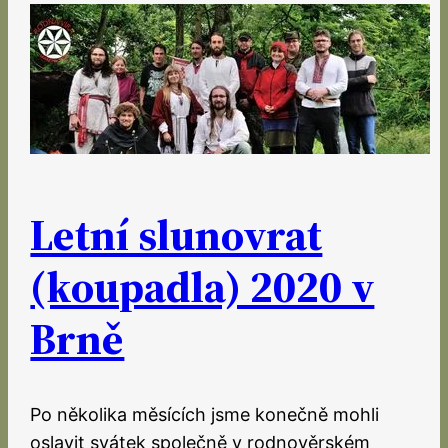
Letní slunovrat
(koupadla) 2020 v
Brně
Po několika měsících jsme konečně mohli
oslavit svátek společně v rodnověrském