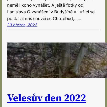
neměli koho vynášet. A ještě fotky od
Ladislava O vynášení v Budyšíně v Lužici se
postaral náš souvěrec Chotěbud,……
29 března, 2022
Velesův den 2022