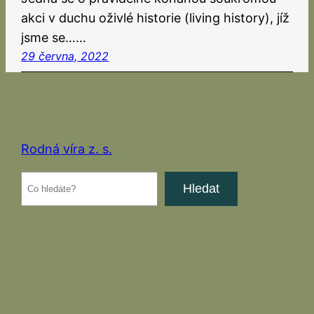
akci v duchu oživlé historie (living history), jíž
jsme se……
29 června, 2022
Rodná víra z. s.
Hledat
Hledat