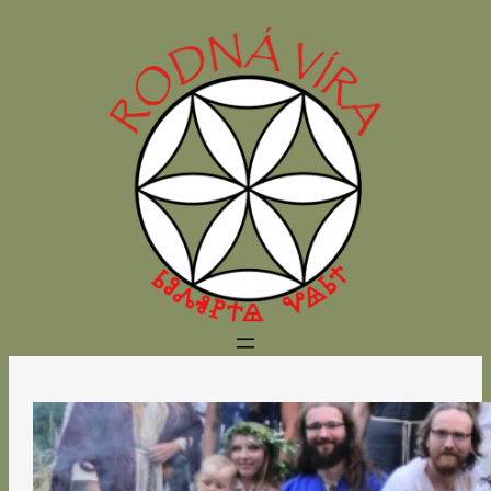
Přeskočit
na
obsah