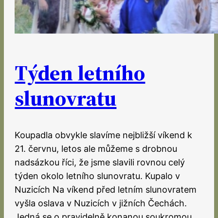
Týden letního
slunovratu
Koupadla obvykle slavíme nejbližší víkend k
21. červnu, letos ale můžeme s drobnou
nadsázkou říci, že jsme slavili rovnou celý
týden okolo letního slunovratu. Kupalo v
Nuzicích Na víkend před letním slunovratem
vyšla oslava v Nuzicích v jižních Čechách.
Jedná se o pravidelně konanou soukromou