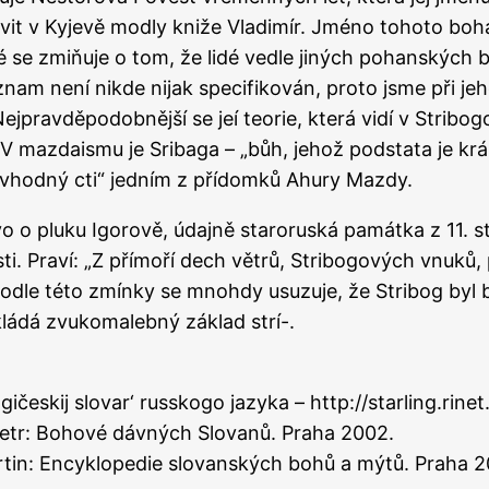
it v Kyjevě modly kniže Vladimír. Jméno tohoto boha 
é se zmiňuje o tom, že lidé vedle jiných pohanských 
nam není nikde nijak specifikován, proto jsme při je
ejpravděpodobnější se jeí teorie, která vidí v Stribog
 V mazdaismu je Sribaga – „bůh, jehož podstata je kr
, vhodný cti“ jedním z přídomků Ahury Mazdy.
o o pluku Igorově, údajně staroruská památka z 11. stol
i. Praví: „Z přímoří dech větrů, Stribogových vnuků, 
Podle této zmínky se mnohdy usuzuje, že Stribog byl
kládá zvukomalebný základ strí-.
ičeskij slovar‘ russkogo jazyka – http://starling.rinet
 Petr: Bohové dávných Slovanů. Praha 2002.
tin: Encyklopedie slovanských bohů a mýtů. Praha 2