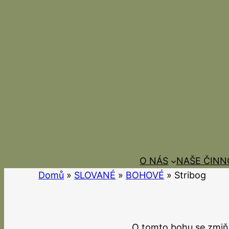
Přeskočit
na
obsah
O NÁS
NAŠE ČINN
Domů
»
SLOVANÉ
»
BOHOVÉ
»
Stribog
O tomto bohu se zmiňu