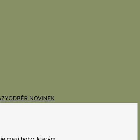
AZY
ODBĚR NOVINEK
uje mezi bohy, kterým