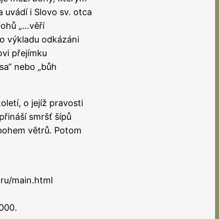
uvádí i Slovo sv. otca
bohů „…věří
ho výkladu odkázáni
ovi přejímku
ása“ nebo „bůh
etí, o jejíž pravosti
přináší smršť šípů
 bohem větrů. Potom
.ru/main.html
000.