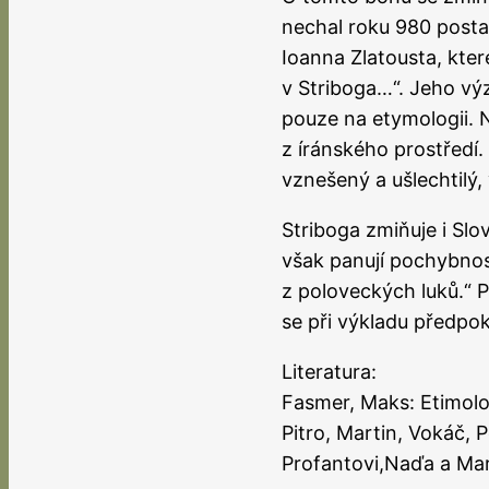
nechal roku 980 postav
Ioanna Zlatousta, kter
v Striboga…“. Jeho výz
pouze na etymologii. N
z íránského prostředí.
vznešený a ušlechtilý
Striboga zmiňuje i Slov
však panují pochybnost
z poloveckých luků.“ 
se při výkladu předpo
Literatura:
Fasmer, Maks: Etimolog
Pitro, Martin, Vokáč,
Profantovi,Naďa a Mar