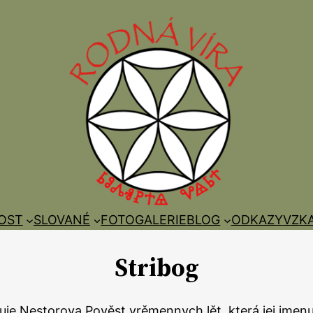
OST
SLOVANÉ
FOTOGALERIE
BLOG
ODKAZY
VZK
Stribog
je Nestorova Pověst vrěmennyсh lět, která jej jmen