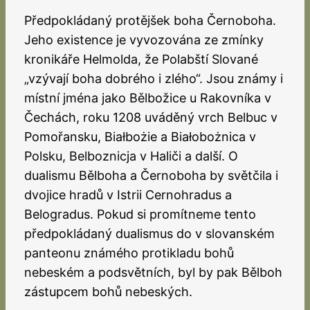
Předpokládaný protějšek boha Černoboha.
Jeho existence je vyvozována ze zmínky
kronikáře Helmolda, že Polabští Slované
„vzývají boha dobrého i zlého“. Jsou známy i
místní jména jako Bělbožice u Rakovníka v
Čechách, roku 1208 uváděný vrch Belbuc v
Pomořansku, Białbożie a Białobożnica v
Polsku, Belboznicja v Haliči a další. O
dualismu Bělboha a Černoboha by světčila i
dvojice hradů v Istrii Cernohradus a
Belogradus. Pokud si promítneme tento
předpokládaný dualismus do v slovanském
panteonu známého protikladu bohů
nebeském a podsvětních, byl by pak Bělboh
zástupcem bohů nebeských.