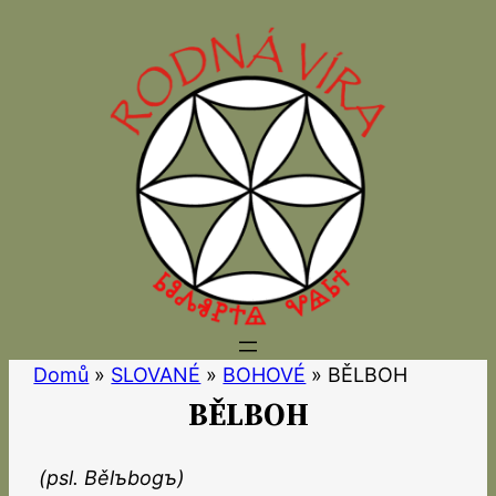
Přeskočit
na
obsah
Domů
»
SLOVANÉ
»
BOHOVÉ
»
BĚLBOH
BĚLBOH
(psl. Bělъbogъ)