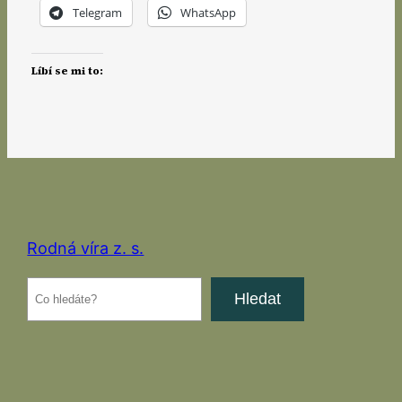
Telegram
WhatsApp
Líbí se mi to:
Rodná víra z. s.
Hledat
Hledat