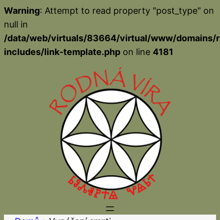
Warning
: Attempt to read property "post_type" on
null in
/data/web/virtuals/83664/virtual/www/domains/r
includes/link-template.php
on line
4181
Přeskočit
na
obsah